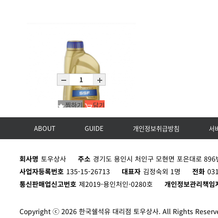
찜하기
담기
ABOUT
GUIDE
개인정보취급방침
서
RAVENOL SSF Spec. Servolenkung Fluid
회사명
토우상사
주소
경기도 용인시 처인구 모현면 포은대로 896번
C12X1L
사업자등록번호
135-15-26713
대표자
김정숙외 1명
전화
03
통신판매업신고번호
제2019-용인처인-0280호
개인정보관리책임
Copyright ⓒ 2026 한국쉘석유 대리점 토우상사. All Rights Reserv