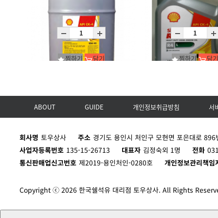
Rimula R5 LE 10W-40 (CK-4)_4*4L
Rimula R5 LE 10W-40 (CK
C4X4L
D200L
찜하기
담기
찜하기
담
ABOUT
GUIDE
개인정보취급방침
서
Rimula R4 L 10W-40(CK-4)_1*20L
Rimula R4 L 15W-40(CK-4
P20L
C4X4L
회사명
토우상사
주소
경기도 용인시 처인구 모현면 포은대로 896번
사업자등록번호
135-15-26713
대표자
김정숙외 1명
전화
03
통신판매업신고번호
제2019-용인처인-0280호
개인정보관리책임
Copyright ⓒ 2026 한국쉘석유 대리점 토우상사. All Rights Reserv