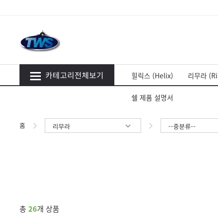
카테고리전체보기
힐릭스 (Helix)
리무라 (Ri
쉘 제품 설명서
홈
리무라
--중분류--
총
26
개 상품