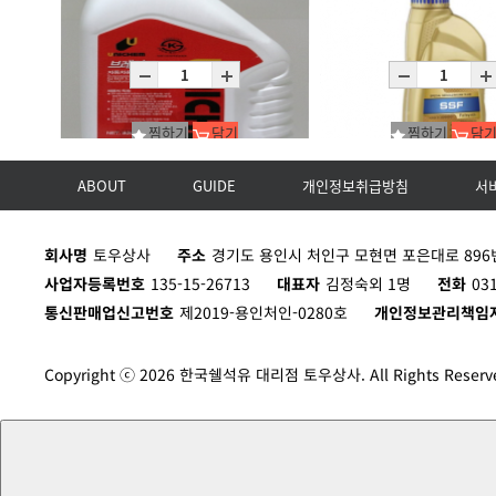
극동 부동액
유니켐 부동액(녹색)
C4X3L
P18L
찜하기
담기
찜하기
담
ABOUT
GUIDE
개인정보취급방침
서
유니켐 브레이크액
회사명
토우상사
주소
경기도 용인시 처인구 모현면 포은대로 896번
C10X0.8L
C12X1L
사업자등록번호
135-15-26713
대표자
김정숙외 1명
전화
03
통신판매업신고번호
제2019-용인처인-0280호
개인정보관리책임
Copyright ⓒ 2026 한국쉘석유 대리점 토우상사. All Rights Reserv