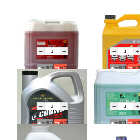
찜하기
담기
찜하기
담
유니켐 부동액_적색
유니켐 부동액_적색
P18L
C4X3L
찜하기
담기
찜하기
담