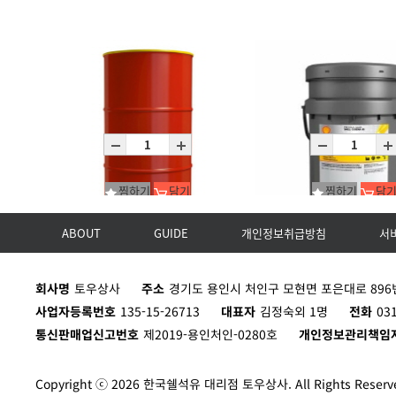
찜하기
담기
찜하기
담
ABOUT
GUIDE
개인정보취급방침
서
Corena S3 R 32/D200L
Corena S4 R 68/P20L
회사명
토우상사
주소
경기도 용인시 처인구 모현면 포은대로 896번
D200L
P20L
사업자등록번호
135-15-26713
대표자
김정숙외 1명
전화
03
통신판매업신고번호
제2019-용인처인-0280호
개인정보관리책임
Copyright ⓒ 2026 한국쉘석유 대리점 토우상사. All Rights Reserv