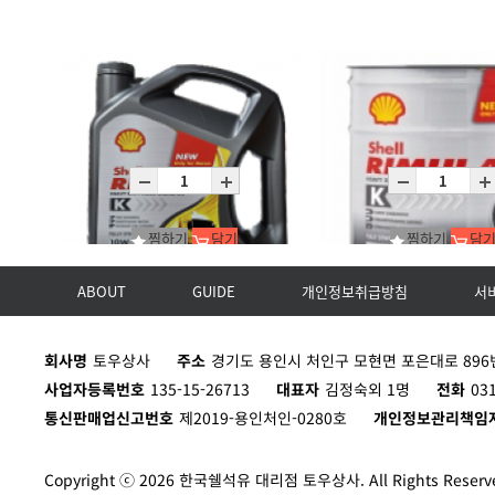
찜하기
담기
찜하기
담
ABOUT
GUIDE
개인정보취급방침
서
Rimula K 10W-40 (CK-4)/C4X4L
Rimula K 10W-40(CK-4)/P
회사명
토우상사
주소
경기도 용인시 처인구 모현면 포은대로 896번
C4X4L
P20L
사업자등록번호
135-15-26713
대표자
김정숙외 1명
전화
03
통신판매업신고번호
제2019-용인처인-0280호
개인정보관리책임
Copyright ⓒ 2026 한국쉘석유 대리점 토우상사. All Rights Reserv