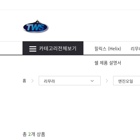
카테고리전체보기
힐릭스 (Helix)
리무라
쉘 제품 설명서
홈
리무라
엔진오일
총
2
개 상품