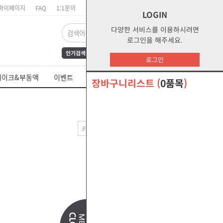
마이페이지
FAQ
1:1문의
장바구니
주문리스트
위시리스트
LOGIN
다양한 서비스를 이용하시려면
로그인을 해주세요.
인기검색어
FrAmE30
12
s1
로그인
dct
water
부동액
레이크&부동액
이벤트
쉘 제품 MSDS
s2g
glycol
장바구니리스트
(
0품목
)
오말라s2g
절삭유
--출력방법--