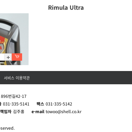
Rimula Ultra
서비스 이용약관
/C4X4L
96번길42-17
화
031-335-5141
팩스
031-335-5142
리책임자
김주홍
e-mail
towoo@shell.co.kr
served.