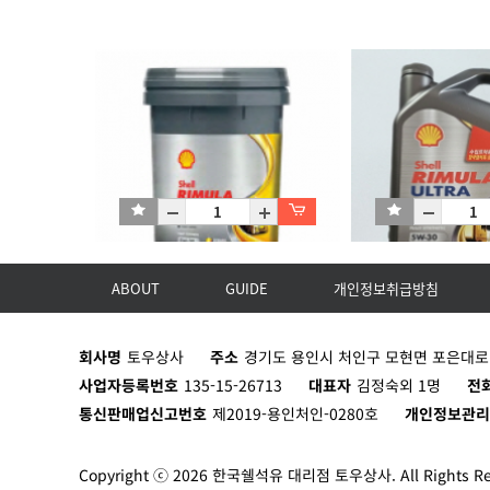
ABOUT
GUIDE
개인정보취급방침
Rimula Ultra 5W-30 (CK-4)_1*20
Rimula Ultra 5W-30 
회사명
토우상사
주소
경기도 용인시 처인구 모현면 포은대로 8
P20L
C4X4L
사업자등록번호
135-15-26713
대표자
김정숙외 1명
전
통신판매업신고번호
제2019-용인처인-0280호
개인정보관
Copyright ⓒ 2026 한국쉘석유 대리점 토우상사. All Rights Re