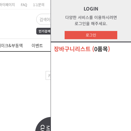
마이페이지
FAQ
1:1문의
장바구니
주문리스트
위시리스트
LOGIN
다양한 서비스를 이용하시려면
로그인을 해주세요.
인기검색어
FrAmE30
12
s1
로그인
dct
water
부동액
레이크&부동액
이벤트
쉘 제품 MSDS
s2g
glycol
장바구니리스트
(
0품목
)
오말라s2g
절삭유
--출력방법--