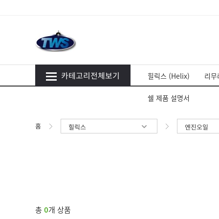
카테고리전체보기
힐릭스 (Helix)
리무라
쉘 제품 설명서
홈
힐릭스
엔진오일
총
0
개 상품