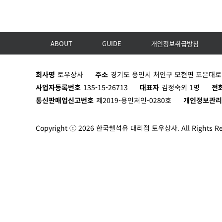
ABOUT
GUIDE
개인정보취급방침
회사명
토우상사
주소
경기도 용인시 처인구 모현면 포은대로 8
사업자등록번호
135-15-26713
대표자
김정숙외 1명
전
통신판매업신고번호
제2019-용인처인-0280호
개인정보관
Copyright ⓒ 2026 한국쉘석유 대리점 토우상사. All Rights Re