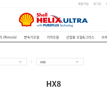
회원가입
로그인
 (Rimula)
변속기오일
기어오일
산업용 오일&그리스
브
HX8
HX8