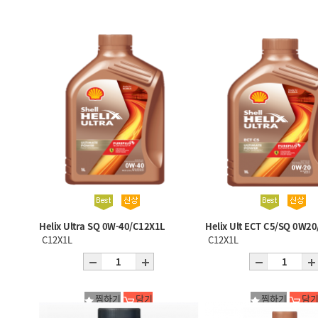
Helix Ultra SQ 0W-40/C12X1L
Helix Ult ECT C5/SQ 0W2
C12X1L
C12X1L
찜하기
담기
찜하기
담