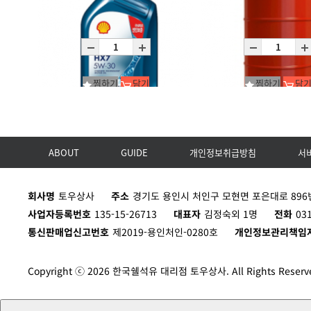
Helix Ultra 5W-40 (SP)/C12X1L
Helix Ult ECT C2C3 0W30
C12X1L
C12X1L
찜하기
담기
찜하기
담
ABOUT
GUIDE
개인정보취급방침
서
Helix HX7 SP 5W-30/C12X1L
Helix HX7 ECT 5W-30/D20
C12X1L
D200L
회사명
토우상사
주소
경기도 용인시 처인구 모현면 포은대로 896번
사업자등록번호
135-15-26713
대표자
김정숙외 1명
전화
03
통신판매업신고번호
제2019-용인처인-0280호
개인정보관리책임
Copyright ⓒ 2026 한국쉘석유 대리점 토우상사. All Rights Reserv