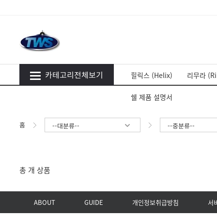
카테고리전체보기
힐릭스 (Helix)
리무라 (Ri
쉘 제품 설명서
홈
--대분류--
--중분류--
총
개 상품
ABOUT
GUIDE
개인정보취급방침
서