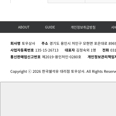
ABOUT
GUIDE
개인정보취급방침
서
회사명
토우상사
주소
경기도 용인시 처인구 모현면 포은대로 896번
사업자등록번호
135-15-26713
대표자
김정숙외 1명
전화
03
통신판매업신고번호
제2019-용인처인-0280호
개인정보관리책임
Copyright ⓒ 2026 한국쉘석유 대리점 토우상사. All Rights Reserv