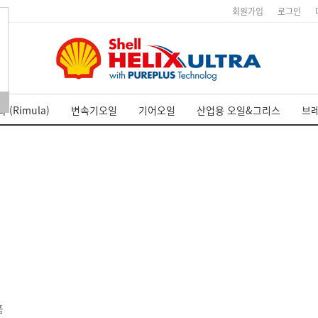
회원가입
로그인
 (Rimula)
변속기오일
기어오일
산업용 오일&그리스
브
품