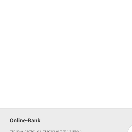
Online-Bank
국민은행 649701-01-274626
( 예금주 : 김정숙 )