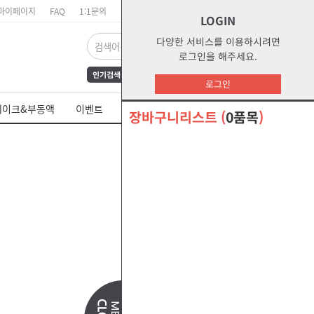
마이페이지
FAQ
1:1문의
장바구니
주문리스트
위시리스트
LOGIN
다양한 서비스를 이용하시려면
로그인을 해주세요.
인기검색어
FrAmE30
12
s1
로그인
dct
water
부동액
레이크&부동액
이벤트
쉘 제품 MSDS
glycol
s2g
장바구니리스트
(
0품목
)
오말라s2g
절삭유
더 보기 +
더 보기 +