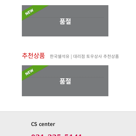
품절
추천상품
한국쉘석유 | 대리점 토우상사 추천상품
품절
CS center