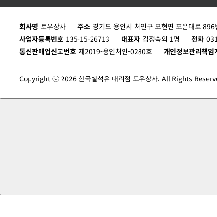
보냉 가방
LED 휴대용 작업등
회사명
토우상사
주소
경기도 용인시 처인구 모현면 포은대로 896번
1EA
1EA
사업자등록번호
135-15-26713
대표자
김정숙외 1명
전화
03
통신판매업신고번호
제2019-용인처인-0280호
개인정보관리책임
Copyright ⓒ 2026 한국쉘석유 대리점 토우상사. All Rights Reserv