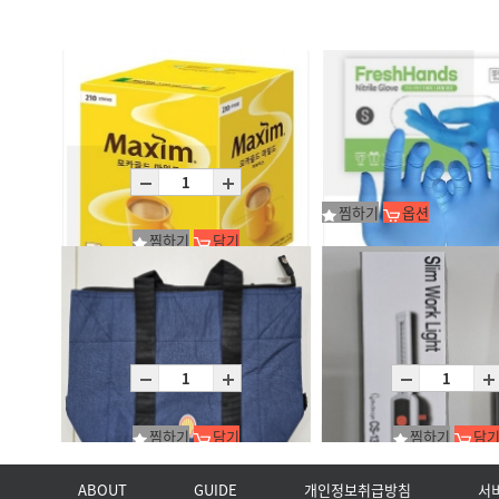
찜하기
옵션
찜하기
담기
[동서]맥심모카골드커피믹스210T
프레시핸드 다용도 니트릴 장갑 
소박스
1박스 100장
찜하기
담기
찜하기
담
ABOUT
GUIDE
개인정보취급방침
서