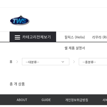
카테고리전체보기
힐릭스 (Helix)
리무라 (Ri
쉘 제품 설명서
홈
--대분류--
--중분류--
총
개 상품
ABOUT
GUIDE
개인정보취급방침
서