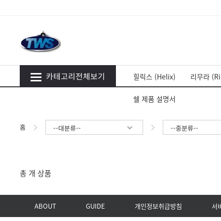
카테고리전체보기
힐릭스 (Helix)
리무라 (Ri
쉘 제품 설명서
홈
--대분류--
--중분류--
총
개 상품
ABOUT
GUIDE
개인정보취급방침
서