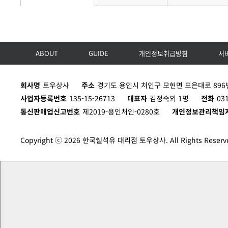
ABOUT
GUIDE
개인정보취급방침
서
회사명
토우상사
주소
경기도 용인시 처인구 모현면 포은대로 896번
사업자등록번호
135-15-26713
대표자
김정숙외 1명
전화
03
통신판매업신고번호
제2019-용인처인-0280호
개인정보관리책임
Copyright ⓒ 2026 한국쉘석유 대리점 토우상사. All Rights Reserv