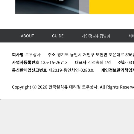
ABOUT
GUIDE
개인정보취급방침
서
회사명
토우상사
주소
경기도 용인시 처인구 모현면 포은대로 896번
사업자등록번호
135-15-26713
대표자
김정숙외 1명
전화
03
통신판매업신고번호
제2019-용인처인-0280호
개인정보관리책임
Copyright ⓒ 2026 한국쉘석유 대리점 토우상사. All Rights Reserv