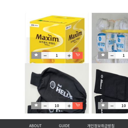
[동서]맥심모카골드커피믹스210T
면장갑 45g
소박스
100장
ABOUT
GUIDE
개인정보취급방침