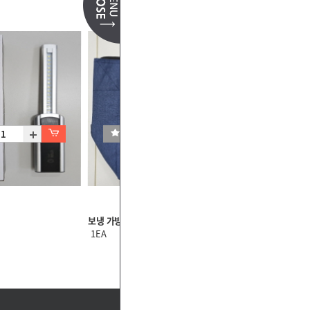
보냉 가방
1EA