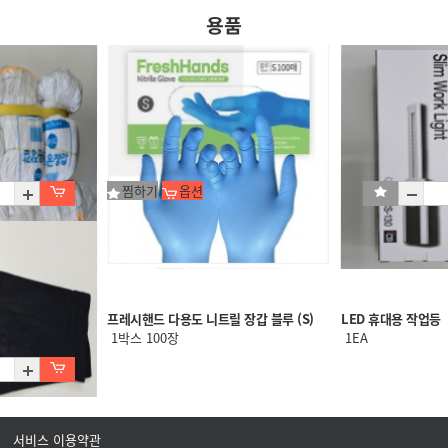
용품
찜하기
옵션
프레시핸드 다용도 니트릴 장갑 블루 (S)
LED 휴대용 작업등
1박스 100장
1EA
서비스 이용약관