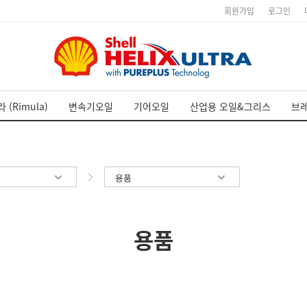
회원가입
로그인
 (Rimula)
변속기오일
기어오일
산업용 오일&그리스
브
용품
용품