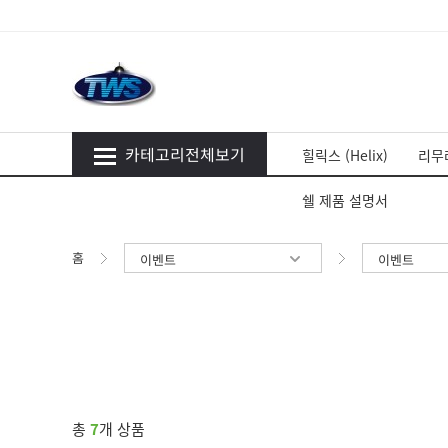
카테고리전체보기
힐릭스 (Helix)
리무라
쉘 제품 설명서
홈
이벤트
이벤트
총
7
개 상품