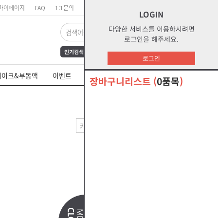
마이페이지
FAQ
1:1문의
장바구니
주문리스트
위시리스트
LOGIN
다양한 서비스를 이용하시려면
로그인을 해주세요.
인기검색어
FrAmE30
12
s1
로그인
dct
water
부동액
레이크&부동액
이벤트
쉘 제품 MSDS
glycol
s2g
장바구니리스트
(
0품목
)
오말라s2g
절삭유
높은가격순