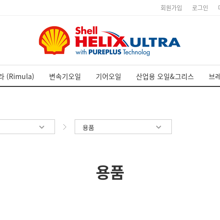
회원가입
로그인
 (Rimula)
변속기오일
기어오일
산업용 오일&그리스
브
용품
용품