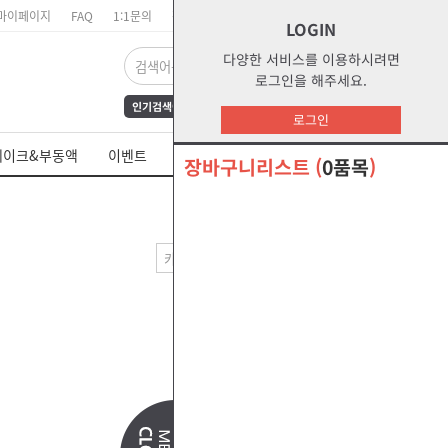
마이페이지
FAQ
1:1문의
장바구니
주문리스트
위시리스트
LOGIN
다양한 서비스를 이용하시려면
로그인을 해주세요.
인기검색어
FrAmE30
12
s1
로그인
dct
water
부동액
레이크&부동액
이벤트
쉘 제품 MSDS
s2g
glycol
장바구니리스트
(
0품목
)
오말라s2g
절삭유
판매많은순