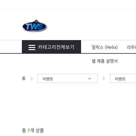
카테고리전체보기
힐릭스 (Helix)
리무라
쉘 제품 설명서
홈
이벤트
이벤트
총
7
개 상품