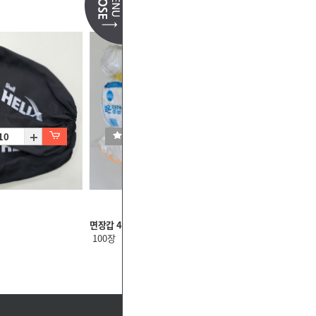
면장갑 45g
100장