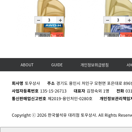
RAVENOL VGL 70W-80 (G3규격)
RAVENOL AWD-TOR(토센)
1L
1L
찜하기
담기
찜하기
담
ABOUT
GUIDE
개인정보취급방침
서
RAVENOL AWD-H FLUID
RAVENOL Transfer Fluid D
1L
1L
회사명
토우상사
주소
경기도 용인시 처인구 모현면 포은대로 896번
사업자등록번호
135-15-26713
대표자
김정숙외 1명
전화
03
통신판매업신고번호
제2019-용인처인-0280호
개인정보관리책임
Copyright ⓒ 2026 한국쉘석유 대리점 토우상사. All Rights Reserv