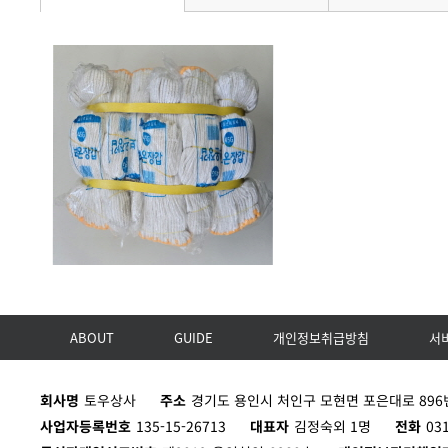
ABOUT
GUIDE
개인정보취급방침
서
회사명
토우상사
주소
경기도 용인시 처인구 모현면 포은대로 896번
사업자등록번호
135-15-26713
대표자
김정숙외 1명
전화
03