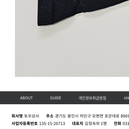
ABOUT
GUIDE
개인정보취급방침
서
회사명
토우상사
주소
경기도 용인시 처인구 모현면 포은대로 896번
사업자등록번호
135-15-26713
대표자
김정숙외 1명
전화
03