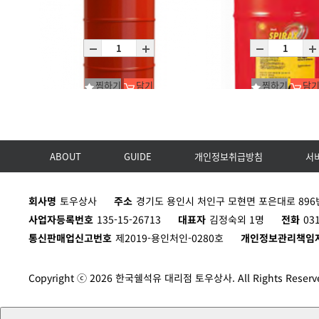
RAVENOL ATF M9-FE Serie(벤츠 236.15)
RAVENOL ATF PDK FLUID
P20L
C12X1L
찜하기
담기
찜하기
담
ABOUT
GUIDE
개인정보취급방침
서
Spirax S4 TXM_1*200L
Spirax S2 G 80W-90/P20L
D200L
P20L
회사명
토우상사
주소
경기도 용인시 처인구 모현면 포은대로 896번
사업자등록번호
135-15-26713
대표자
김정숙외 1명
전화
03
통신판매업신고번호
제2019-용인처인-0280호
개인정보관리책임
Copyright ⓒ 2026 한국쉘석유 대리점 토우상사. All Rights Reserv