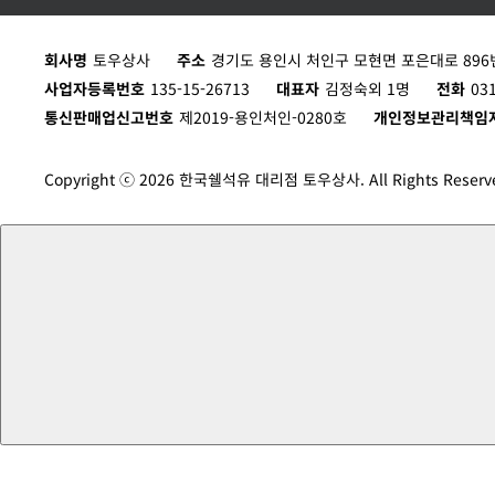
Rimula R4 L 10W-40(CK-4)_4*4L
회사명
토우상사
주소
경기도 용인시 처인구 모현면 포은대로 896번
C4X4L
사업자등록번호
135-15-26713
대표자
김정숙외 1명
전화
03
통신판매업신고번호
제2019-용인처인-0280호
개인정보관리책임
Copyright ⓒ 2026 한국쉘석유 대리점 토우상사. All Rights Reserv