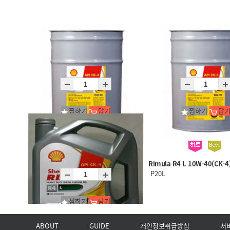
찜하기
담기
찜하기
담
Rimula R4 L 15W-40(CK-4)_1*20L
Rimula R4 L 10W-40(CK-4
P20L
P20L
찜하기
담기
ABOUT
GUIDE
개인정보취급방침
서