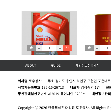
ABOUT
GUIDE
개인정보취급방침
Helix HX3 5W-30 (SN)/C4X4L
Helix HX3 5W-30 (SN
회사명
토우상사
주소
경기도 용인시 처인구 모현면 포은대로 8
C4X4L
D200L
사업자등록번호
135-15-26713
대표자
김정숙외 1명
전
통신판매업신고번호
제2019-용인처인-0280호
개인정보관
Copyright ⓒ 2026 한국쉘석유 대리점 토우상사. All Rights Re