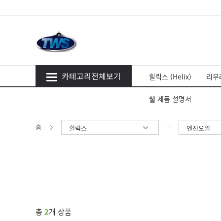
카테고리전체보기
힐릭스 (Helix)
리무라
쉘 제품 설명서
홈
힐릭스
엔진오일
총
2
개 상품