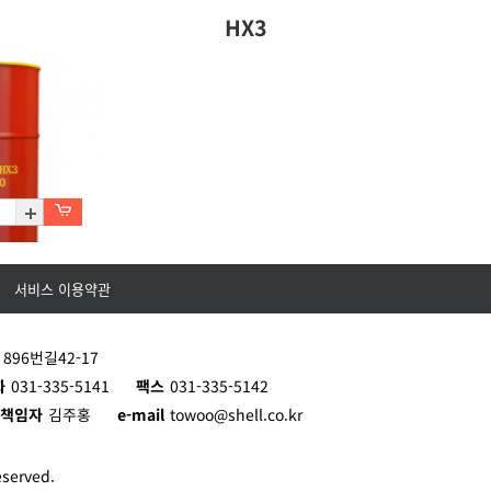
HX3
서비스 이용약관
)/D200L
96번길42-17
화
031-335-5141
팩스
031-335-5142
리책임자
김주홍
e-mail
towoo@shell.co.kr
served.