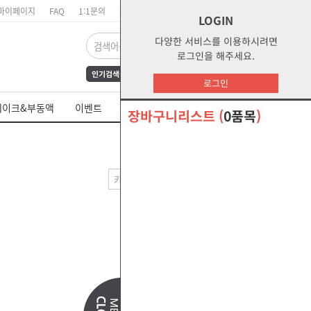
마이페이지
FAQ
1:1문의
장바구니
주문리스트
위시리스트
LOGIN
다양한 서비스를 이용하시려면
로그인을 해주세요.
인기검색어
FrAmE30
12
s1
로그인
dct
water
부동액
레이크&부동액
이벤트
쉘 제품 MSDS
s2g
glycol
장바구니리스트
(
0품목
)
오말라s2g
절삭유
낮은가격순