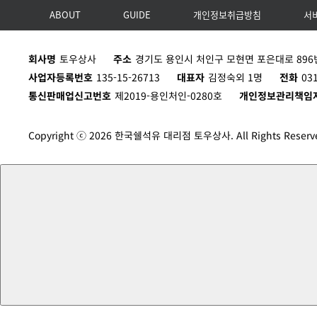
ABOUT
GUIDE
개인정보취급방침
서
회사명
토우상사
주소
경기도 용인시 처인구 모현면 포은대로 896번
사업자등록번호
135-15-26713
대표자
김정숙외 1명
전화
03
통신판매업신고번호
제2019-용인처인-0280호
개인정보관리책임
Copyright ⓒ 2026 한국쉘석유 대리점 토우상사. All Rights Reserv