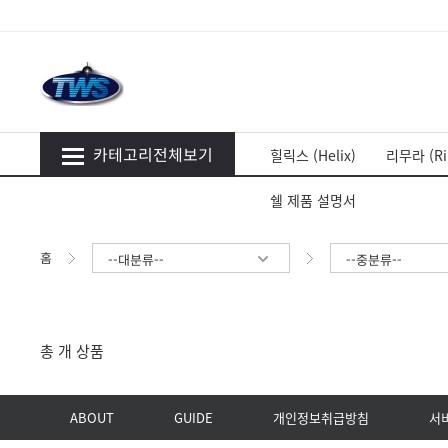
카테고리전체보기
힐릭스 (Helix)
리무라 (Ri
쉘 제품 설명서
홈
--대분류--
--중분류--
총
개 상품
ABOUT
GUIDE
개인정보취급방침
서