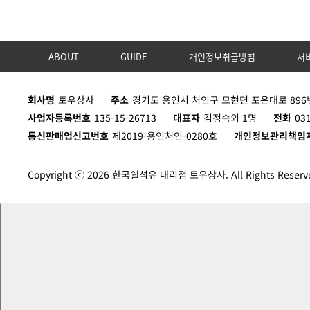
ABOUT
GUIDE
개인정보취급방침
서
회사명
토우상사
주소
경기도 용인시 처인구 모현면 포은대로 896번
사업자등록번호
135-15-26713
대표자
김정숙외 1명
전화
03
통신판매업신고번호
제2019-용인처인-0280호
개인정보관리책임
Copyright ⓒ 2026 한국쉘석유 대리점 토우상사. All Rights Reserv