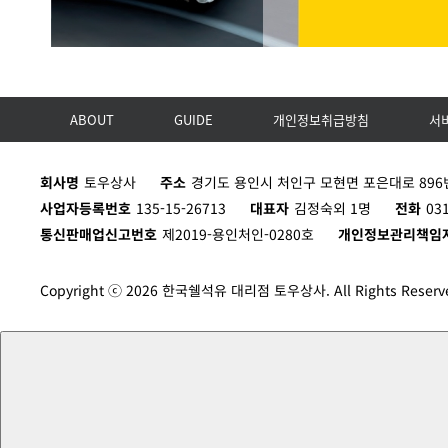
ABOUT
GUIDE
개인정보취급방침
서
회사명
토우상사
주소
경기도 용인시 처인구 모현면 포은대로 896번
사업자등록번호
135-15-26713
대표자
김정숙외 1명
전화
03
통신판매업신고번호
제2019-용인처인-0280호
개인정보관리책임
Copyright ⓒ 2026 한국쉘석유 대리점 토우상사. All Rights Reserv