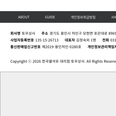
ABOUT
GUIDE
개인정보취급방침
서
회사명
토우상사
주소
경기도 용인시 처인구 모현면 포은대로 896번
사업자등록번호
135-15-26713
대표자
김정숙외 1명
전화
03
통신판매업신고번호
제2019-용인처인-0280호
개인정보관리책임
Copyright ⓒ 2026 한국쉘석유 대리점 토우상사. All Rights Reserv