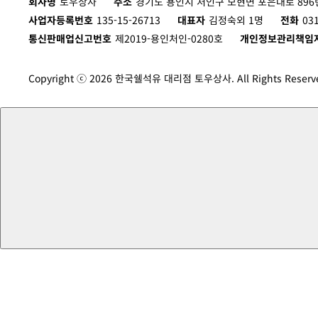
회사명
토우상사
주소
경기도 용인시 처인구 모현면 포은대로 896번
사업자등록번호
135-15-26713
대표자
김정숙외 1명
전화
03
통신판매업신고번호
제2019-용인처인-0280호
개인정보관리책임
Copyright ⓒ 2026 한국쉘석유 대리점 토우상사. All Rights Reserv