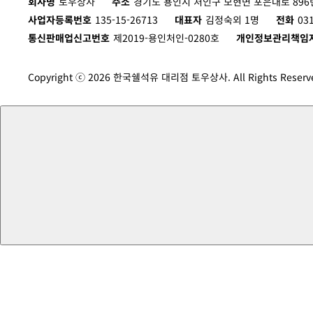
회사명
토우상사
주소
경기도 용인시 처인구 모현면 포은대로 896번
사업자등록번호
135-15-26713
대표자
김정숙외 1명
전화
03
통신판매업신고번호
제2019-용인처인-0280호
개인정보관리책임
Copyright ⓒ 2026 한국쉘석유 대리점 토우상사. All Rights Reserv