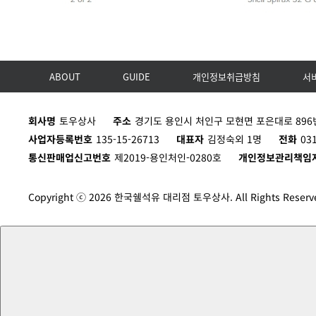
ABOUT
GUIDE
개인정보취급방침
서
회사명
토우상사
주소
경기도 용인시 처인구 모현면 포은대로 896번
사업자등록번호
135-15-26713
대표자
김정숙외 1명
전화
03
통신판매업신고번호
제2019-용인처인-0280호
개인정보관리책임
Copyright ⓒ 2026 한국쉘석유 대리점 토우상사. All Rights Reserv