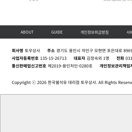
ABOUT
GUIDE
개인정보취급방침
서
회사명
토우상사
주소
경기도 용인시 처인구 모현면 포은대로 896번
사업자등록번호
135-15-26713
대표자
김정숙외 1명
전화
03
통신판매업신고번호
제2019-용인처인-0280호
개인정보관리책임
Copyright ⓒ 2026 한국쉘석유 대리점 토우상사. All Rights Reserv