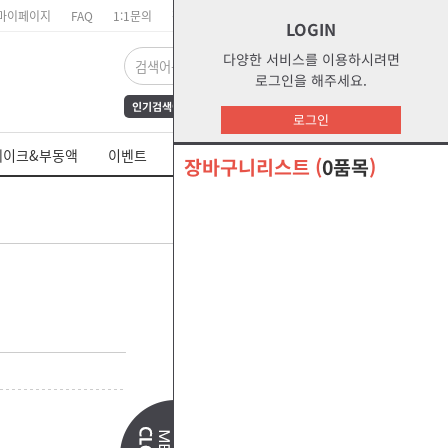
마이페이지
FAQ
1:1문의
장바구니
주문리스트
위시리스트
LOGIN
다양한 서비스를 이용하시려면
로그인을 해주세요.
인기검색어
FrAmE30
12
s1
로그인
dct
water
부동액
레이크&부동액
이벤트
쉘 제품 MSDS
s2g
glycol
장바구니리스트
(
0품목
)
오말라s2g
절삭유
관련상품