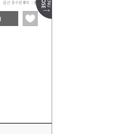
옵션 총수량
0
개 │
원