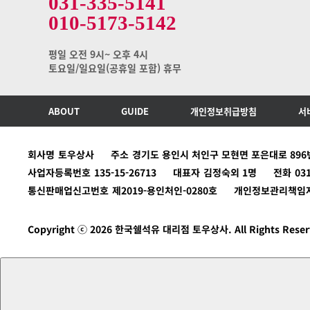
031-335-5141
010-5173-5142
평일 오전 9시~ 오후 4시
토요일/일요일(공휴일 포함) 휴무
ABOUT
GUIDE
개인정보취급방침
서
회사명
토우상사
주소
경기도 용인시 처인구 모현면 포은대로 896번
사업자등록번호
135-15-26713
대표자
김정숙외 1명
전화
03
통신판매업신고번호
제2019-용인처인-0280호
개인정보관리책임
Copyright ⓒ 2026 한국쉘석유 대리점 토우상사. All Rights Reser