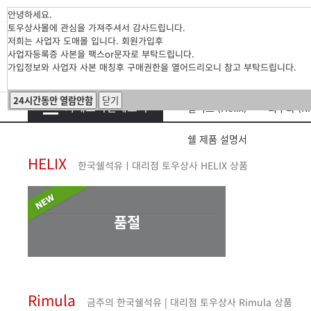
안녕하세요.
토우상사몰에 관심을 가져주셔서 감사드립니다.
저희는 사업자 도매몰 입니다. 회원가입후
사업자등록증 사본을 팩스or문자로 부탁드립니다.
가입정보와 사업자 사본 매칭후 구매권한을 열어드리오니 참고 부탁드립니다.
24시간동안 열람안함
닫기
카테고리전체보기
힐릭스 (Helix)
리무라 (Ri
쉘 제품 설명서
HELIX
한국쉘석유ㅣ대리점 토우상사 HELIX 상품
품절
Rimula
금주의 한국쉘석유 | 대리점 토우상사 Rimula 상품