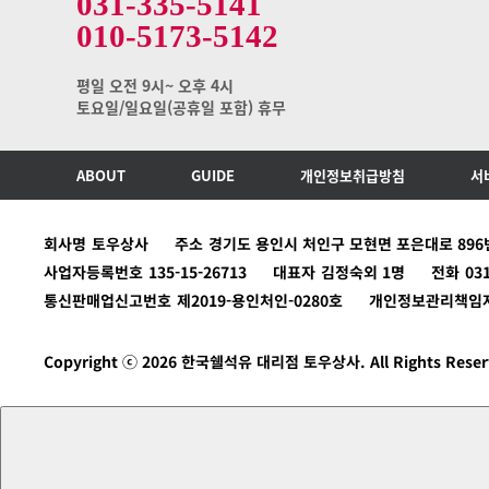
031-335-5141
010-5173-5142
평일 오전 9시~ 오후 4시
토요일/일요일(공휴일 포함) 휴무
ABOUT
GUIDE
개인정보취급방침
서
회사명
토우상사
주소
경기도 용인시 처인구 모현면 포은대로 896번
사업자등록번호
135-15-26713
대표자
김정숙외 1명
전화
03
통신판매업신고번호
제2019-용인처인-0280호
개인정보관리책임
Copyright ⓒ 2026 한국쉘석유 대리점 토우상사. All Rights Reser