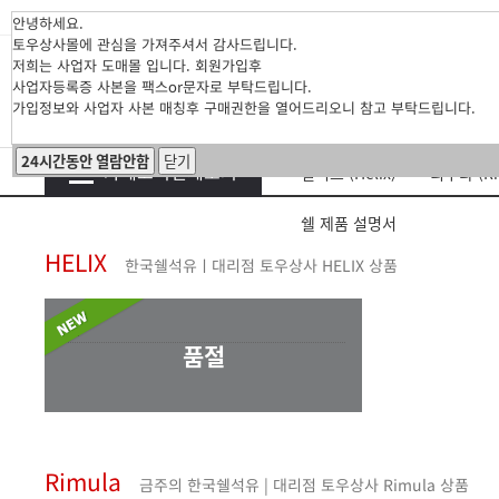
안녕하세요.
토우상사몰에 관심을 가져주셔서 감사드립니다.
저희는 사업자 도매몰 입니다. 회원가입후
사업자등록증 사본을 팩스or문자로 부탁드립니다.
가입정보와 사업자 사본 매칭후 구매권한을 열어드리오니 참고 부탁드립니다.
24시간동안 열람안함
닫기
카테고리전체보기
힐릭스 (Helix)
리무라 (Ri
쉘 제품 설명서
HELIX
한국쉘석유ㅣ대리점 토우상사 HELIX 상품
품절
Rimula
금주의 한국쉘석유 | 대리점 토우상사 Rimula 상품